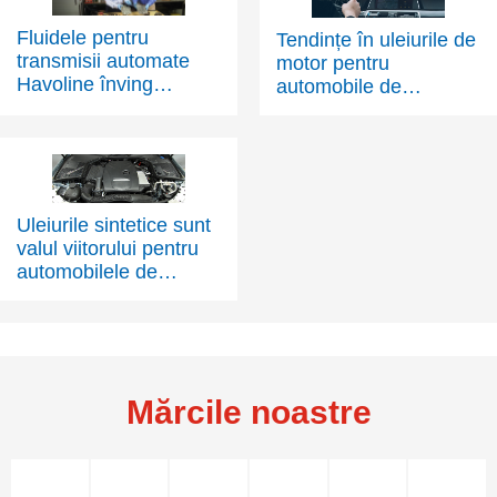
Fluidele pentru
Tendințe în uleiurile de
transmisii automate
motor pentru
Havoline înving
automobile de
căldura din Las Vegas
pasageri: Evoluția
tehnologiei motoarelor
determină schimbarea
Uleiurile sintetice sunt
valul viitorului pentru
automobilele de
pasageri
Mărcile noastre