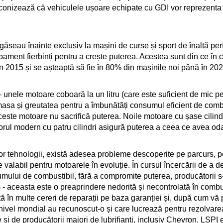
conizează că vehiculele ușoare echipate cu GDI vor reprezenta 
găseau înainte exclusiv la mașini de curse și sport de înaltă pe
ament fierbinți pentru a crește puterea. Acestea sunt din ce în 
n 2015 și se așteaptă să fie în 80% din mașinile noi până în 202
- unele motoare coboară la un litru (care este suficient de mic pe
 masa și greutatea pentru a îmbunătăți consumul eficient de comb
ceste motoare nu sacrifică puterea. Noile motoare cu șase cilindr
motorul modern cu patru cilindri asigură puterea a ceea ce avea oda
oilor tehnologii, există adesea probleme descoperite pe parcurs,
 valabil pentru motoarele în evoluție. În cursul încercării de a 
mului de combustibil, fără a compromite puterea, producătorii s
) - aceasta este o preaprindere nedorită și necontrolată în combu
tă în multe cereri de reparații pe baza garanției și, după cum vă
nivel mondial au recunoscut-o și care lucrează pentru rezolvarea
și de producătorii majori de lubrifianți, inclusiv Chevron. LSPI e