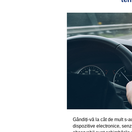
Vehicule și echipamente 
Marină fluvială
personale/de agrement
Havoline
Petrol și gaze
De ce Havoline
Vehicule și echipamente diesel 
Industrial
pentru condiții grele de exploatare
Moștenirea Havoline
Altele
Întrebări frecvente Havoline
Specialist
Texaco
Texaco PitPack
Texaco EGX Antifreeze/Coolants
Gândiți-vă la cât de mult s-a
dispozitive electronice, senzo