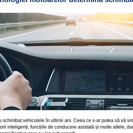
VARTECH
Texaco VARTECH
Înțelegerea lacului (varnish)
Lac (varnish) în compresoare
Lac (varnish) în turbine
u schimbat vehiculele în ultimii ani. Ceea ce s-ar putea să vă vin
rii inteligenți, funcțiile de conducere asistată și multe altele, d