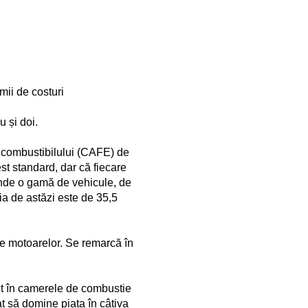
ii de costuri
 și doi.
a combustibilului (CAFE) de
t standard, dar că fiecare
inde o gamă de vehicule, de
dia de astăzi este de 35,5
le motoarelor. Se remarcă în
ect în camerele de combustie
at să domine piața în câțiva