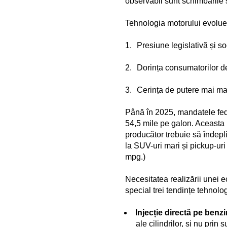
observabil sunt schimbările 
Tehnologia motorului evolueaz
Presiune legislativă și s
Dorința consumatorilor d
Cerința de putere mai mar
Până în 2025, mandatele fede
54,5 mile pe galon. Aceasta 
producător trebuie să îndepl
la SUV-uri mari și pickup-uri
mpg.)
Necesitatea realizării unei 
special trei tendințe tehnolo
Injecție directă pe benz
ale cilindrilor, și nu pri