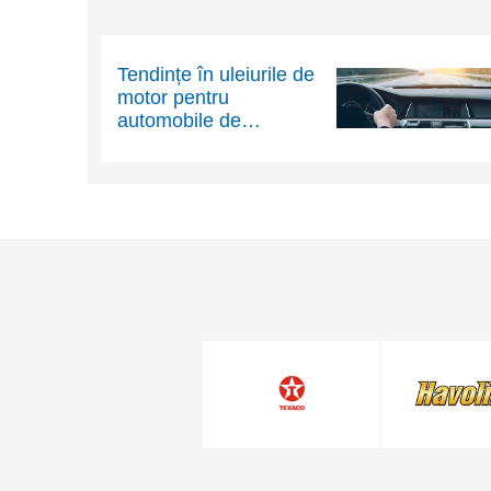
Tendințe în uleiurile de
motor pentru
automobile de
pasageri: Evoluția
tehnologiei motoarelor
determină schimbarea