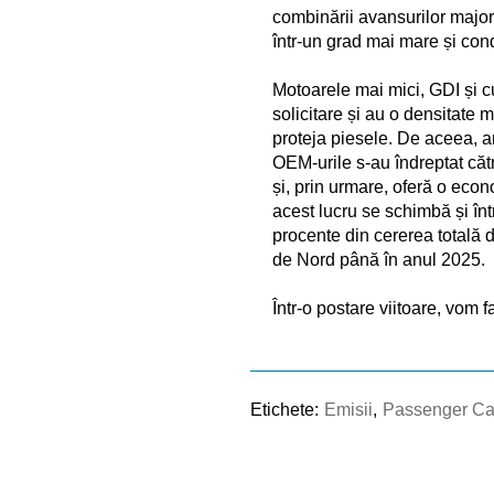
combinării avansurilor major
într-un grad mai mare și cond
Motoarele mai mici, GDI și 
solicitare și au o densitate
proteja piesele. De aceea, a
OEM-urile s-au îndreptat cătr
și, prin urmare, oferă o eco
acest lucru se schimbă și î
procente din cererea totală
de Nord până în anul 2025.
Într-o postare viitoare, vom 
Etichete:
Emisii
,
Passenger Ca