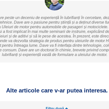
e peste un deceniu de experiență în lubrifianți în cercetare, de
 tehnice. Dave are o pasiune pentru știință și a deținut diverse f
 la Uleiuri de motor pentru automobile de pasageri și motociclete.
 și a fost implicat în mai multe seminarii de instruire, explicând 
eiuri și de aditivi și să le pese de acestea. În prezent, este dire
nde va dezvolta strategia de produs pentru uleiurile de motor Hav
 pentru întreaga lume. Dave va fi interfața dintre tehnologie, coleg
 de consum. Dave are un doctorat în chimie, brevete privind compo
lubrifianți și experiență vastă de formulare a uleiului de motor.
Alte articole care v-ar putea interesa.
Filtru după