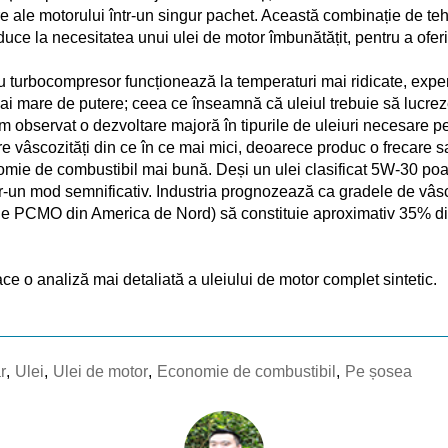
e ale motorului într-un singur pachet. Această combinație de te
uce la necesitatea unui ulei de motor îmbunătățit, pentru a ofer
cu turbocompresor funcționează la temperaturi mai ridicate, exp
 mai mare de putere; ceea ce înseamnă că uleiul trebuie să lucre
m observat o dezvoltare majoră în tipurile de uleiuri necesare p
e vâscozități din ce în ce mai mici, deoarece produc o frecare sa
nomie de combustibil mai bună. Deși un ulei clasificat 5W-30 poa
ntr-un mod semnificativ. Industria prognozează ca gradele de vâ
 de PCMO din America de Nord) să constituie aproximativ 35% di
face o analiză mai detaliată a uleiului de motor complet sintetic.
r
,
Ulei
,
Ulei de motor
,
Economie de combustibil
,
Pe șosea