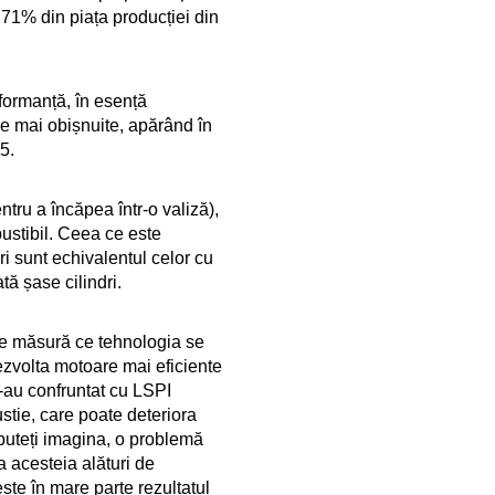
71% din piața producției din
rformanță, în esență
ce mai obișnuite, apărând în
5.
ntru a încăpea într-o valiză),
ustibil. Ceea ce este
i sunt echivalentul celor cu
tă șase cilindri.
 pe măsură ce tehnologia se
dezvolta motoare mai eficiente
-au confruntat cu LSPI
stie, care poate deteriora
 puteți imagina, o problemă
 acesteia alături de
ste în mare parte rezultatul