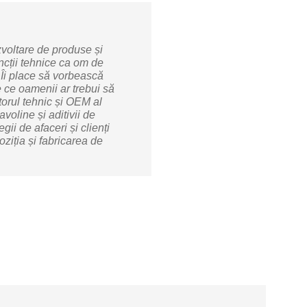
zvoltare de produse și
uncții tehnice ca om de
 Îi place să vorbească
de ce oamenii ar trebui să
ctorul tehnic și OEM al
oline și aditivii de
ii de afaceri și clienți
ziția și fabricarea de