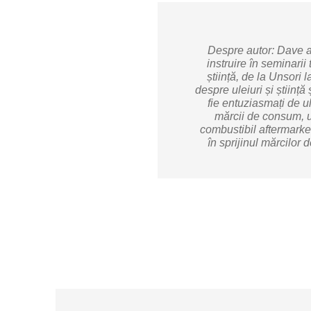
Despre autor: Dave ar
instruire în seminarii
știință, de la Unsori
despre uleiuri și știință
fie entuziasmați de ul
mărcii de consum, u
combustibil aftermarket
în sprijinul mărcilor