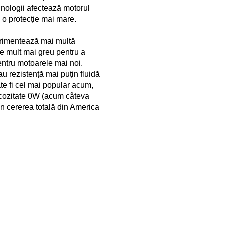
hnologii afectează motorul
i o protecție mai mare.
erimentează mai multă
ze mult mai greu pentru a
entru motoarele mai noi.
u rezistență mai puțin fluidă
te fi cel mai popular acum,
scozitate 0W (acum câteva
n cererea totală din America