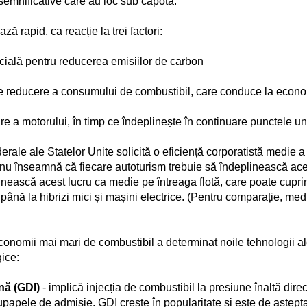
semnificative care au loc sub capotă.
ă rapid, ca reacție la trei factori:
ocială pentru reducerea emisiilor de carbon
e reducere a consumului de combustibil, care conduce la econom
e a motorului, în timp ce îndeplinește în continuare punctele unu
rale ale Statelor Unite solicită o eficiență corporatistă medie 
nu înseamnă că fiecare autoturism trebuie să îndeplinească aces
inească acest lucru ca medie pe întreaga flotă, care poate cupr
 până la hibrizi mici și mașini electrice. (Pentru comparație, me
economii mai mari de combustibil a determinat noile tehnologii a
gice:
ină (GDI)
- implică injecția de combustibil la presiune înaltă dir
n supapele de admisie. GDI crește în popularitate și este de aștept