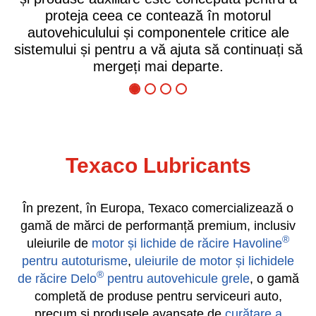
 în motorul
economie de combustibil optimiz
le critice ale
înseamnă că, indiferent dacă 
 să continuați să
căutarea unei îmbunătățiri a co
te.
funcționare sau a reducerii ti
nefuncționare, Texaco Delo vă p
economisiți bani.
Texaco Lubricants
În prezent, în Europa, Texaco comercializează o
gamă de mărci de performanță premium, inclusiv
®
uleiurile de
motor și lichide de răcire Havoline
pentru autoturisme
,
uleiurile de motor și lichidele
®
de răcire Delo
pentru autovehicule grele
, o gamă