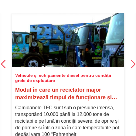
Conținut promovat
Vehicule și echipamente diesel pentru condiții
grele de exploatare
Modul în care un reciclator major
maximizează timpul de funcționare și
minimizează costurile de exploatare ale
Camioanele TFC sunt sub o presiune imensă,
parcului său auto pe gaz natural
transportând 10.000 până la 12.000 tone de
reciclabile pe lună în condiții severe, de oprire și