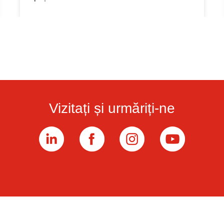
de pornire și într-o zonă în care temperaturile pot
depăși vara 100 °Fahrenheit
Vizitați și urmăriți-ne