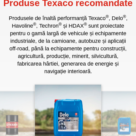
Produse Texaco recomandate
®
®
Produsele de înaltă performanță Texaco
, Delo
,
®
®
®
Havoline
, Techron
și HDAX
sunt proiectate
pentru o gamă largă de vehicule și echipamente
industriale, de la camioane, autobuze și aplicații
off-road, până la echipamente pentru construcții,
agricultură, producție, minerit, silvicultură,
fabricarea hârtiei, generarea de energie și
navigație interioară.