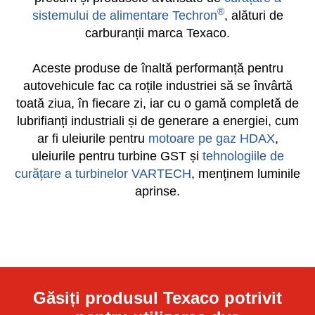
completă de produse pentru serviceuri auto,
precum și produsele avansate de
curățare a
®
sistemului de alimentare Techron
, alături de
carburanții marca Texaco.
Aceste produse de înaltă performanță pentru
autovehicule fac ca roțile industriei să se învârtă
toată ziua, în fiecare zi, iar cu o gamă completă de
lubrifianți industriali și de generare a energiei, cum
ar fi uleiurile pentru
motoare pe gaz HDAX
,
uleiurile pentru turbine GST și
tehnologiile de
curățare a turbinelor VARTECH
, menținem luminile
aprinse.