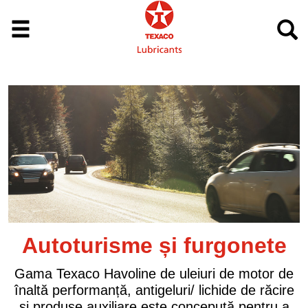
urgonete
Camioane și aut
uri de motor de
Produsele avansate Texaco 
lichide de răcire
concepute pentru a oferi un nive
cepută pentru a
protecție a motorului și a trans