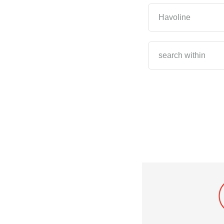
Vehicule și echipamente 
Marină fluvială
personale/de agrement
Havoline
Havoline
Petrol și gaze
De ce Havoline
Vehicule și echipamente diesel 
Industrial
search within
pentru condiții grele de exploatare
Moștenirea Havoline
Altele
Întrebări frecvente Havoline
Specialist
Texaco
Texaco PitPack
Texaco EGX Antifreeze/Coolants