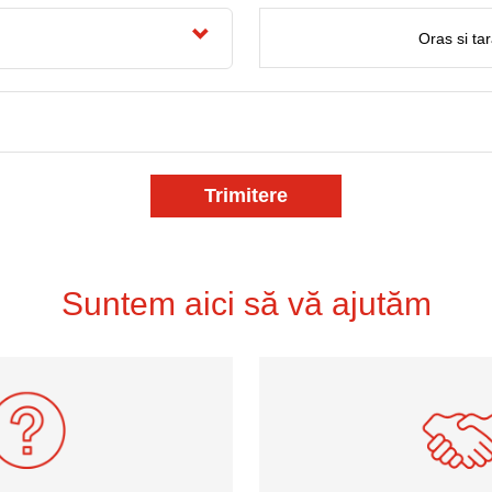
VARTECH
Texaco VARTECH
Înțelegerea lacului (varnish)
Lac (varnish) în compresoare
Lac (varnish) în turbine
Trimitere
Suntem aici să vă ajutăm