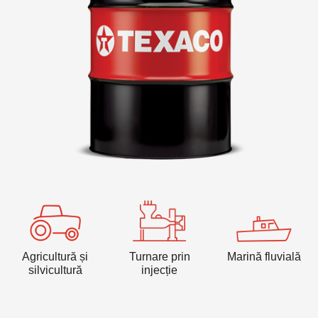
VARTECH
Texaco VARTECH
Înțelegerea lacului (varnish)
Lac (varnish) în compresoare
Lac (varnish) în turbine
Agricultură și
Turnare prin
Marină fluvială
silvicultură
injecție