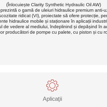
(Înlocuiește Clarity Synthetic Hydraulic Oil AW)
prezintă o gamă de uleiuri hidraulice premium anti-uz
scozitate ridicat (VI), proiectate să ofere protecție, pe
te hidraulice mobile și staționare în aplicații industr
ul de vedere al mediului, îndeplinind și depășind în ac
ilor producători de pompe cu palete, cu piston și cu roț
Aplicaţii