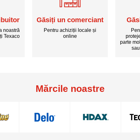
ibuitor
Găsiți un comerciant
Găsi
a noastră
Pentru achiziții locale și
Pen
ți Texaco
online
protej
parte mo
sau
Mărcile noastre