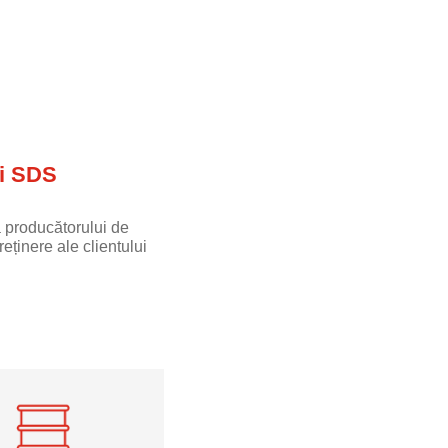
i SDS
 producătorului de
eținere ale clientului