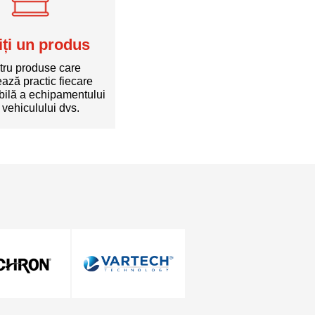
ți un produs
tru produse care
ează practic fiecare
bilă a echipamentului
 vehiculului dvs.