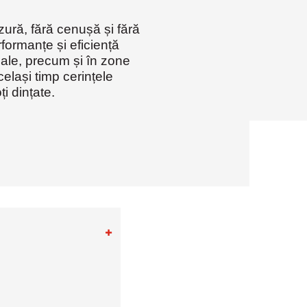
ură, fără cenușă și fără
rformanțe și eficiență
iale, precum și în zone
elași timp cerințele
i dințate.