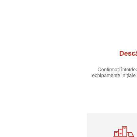
Descă
Confirmați întotd
echipamente inițiale 