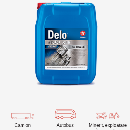
VARTECH
Texaco VARTECH
Înțelegerea lacului (varnish)
Lac (varnish) în compresoare
Lac (varnish) în turbine
Camion
Autobuz
Minerit, exploatare