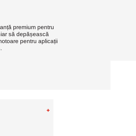
silvicultură
manță premium pentru
chiar să depășească
otoare pentru aplicații
.