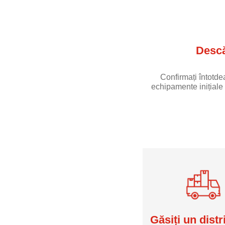
Descă
Confirmați întotd
echipamente inițiale 
Găsiți un distr