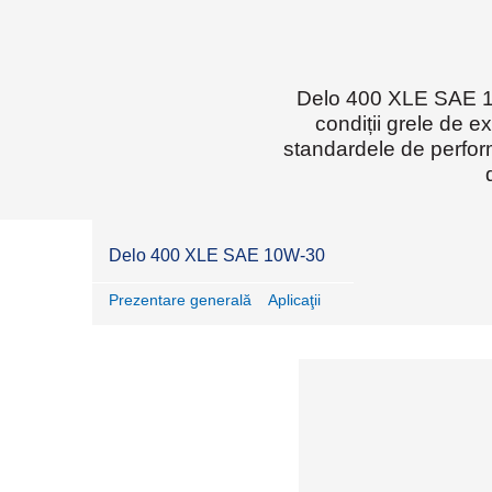
în carieră și
silvicultură
construcții
Delo 400 XLE SAE 10
condiții grele de 
standardele de perform
Delo 400 XLE SAE 10W-30
Prezentare generală
Aplicaţii