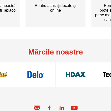
a noastră
Pentru achiziții locale și
Pen
ți Texaco
online
protej
parte mo
sau
Mărcile noastre