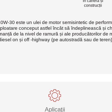
în carieră și
construcții
W-30 este un ulei de motor semisintetic de perfor
exploatare conceput astfel încât să îndeplinească și 
anță de la nivel de ramură și ale producătorilor de m
diesel on și off -highway (pe autostradă sau de teren)
Aplicaţii