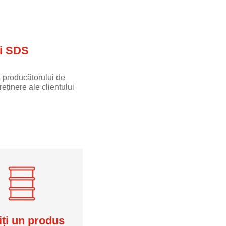
i SDS
 producătorului de
eținere ale clientului
ți un produs