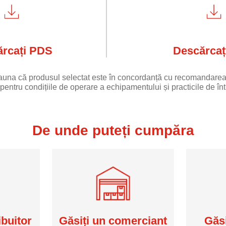
rcați PDS
Descărcaț
eauna că produsul selectat este în concordanță cu recomandarea
pentru condițiile de operare a echipamentului și practicile de într
De unde puteți cumpăra
ibuitor
Găsiți un comerciant
Găsi