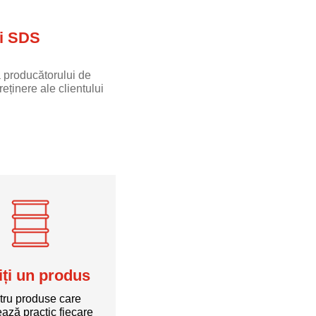
i SDS
 producătorului de
eținere ale clientului
ți un produs
tru produse care
ează practic fiecare