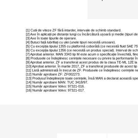
[1] Cutii de viteze ZF fără intarder, intervale de schimb standard.
[2] Axe în aplicații pe distanțe lungi cu încărcătură ușoară și medie (tipuri d
[3] Axe în toate tipurile de operare.
[4] Butuci față lubrifiați cu ulei (unele tipuri necesită unsoare).
[5] Cu excepția tipului 1355 cu platformă coborâtă (ce necesită fluid SAE 7
[6] Cu excepția tipului 1356 (ce necesită un produs special). Interval de sc
[7] Aprobat anterior. MAN 3343 tip M este acum o specificație învechită, fiin
[8] Produsele ce îndeplinesc cerințele necesare cu privire la performanțe în 
[9] Aprobat anterior. ZF a transferat acest produs de la clasa TE-ML 12E l
[10] Aprobat anterior. În martie 2017, ZF a transferat produsele de acest ti
[11] Listă administrată în trecut de ZF. Produsele ce îndeplinesc cerințele ne
[12] Număr aprobare ZF: ZF002273.
[13] Produsul îndeplinește toate cerințele, însă MAN a declarat această specif
[14] Număr aprobare MAN: TUC 3418/97.
[15] Număr aprobare Volvo: 97321-016.
[16] Număr aprobare Volvo: 97321-017.