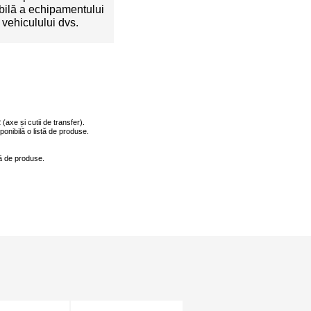
bilă a echipamentului
 vehiculului dvs.
(axe și cutii de transfer).
ponibilă o listă de produse.
tă de produse.