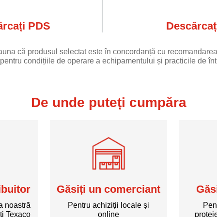
rcați PDS
Descărcaț
eauna că produsul selectat este în concordanță cu recomandarea
pentru condițiile de operare a echipamentului și practicile de într
De unde puteți cumpăra
ibuitor
Găsiți un comerciant
Găsi
a noastră
Pentru achiziții locale și
Pen
ți Texaco
online
protej