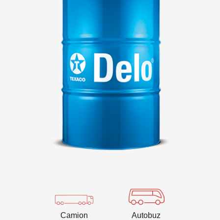
VARTECH
Texaco VARTECH
Înțelegerea lacului (varnish)
Lac (varnish) în compresoare
Lac (varnish) în turbine
Camion
Autobuz