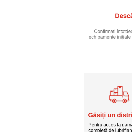
Descă
Confirmați întotd
echipamente inițiale 
Găsiți un distr
Pentru acces la gam
completă de lubrifian