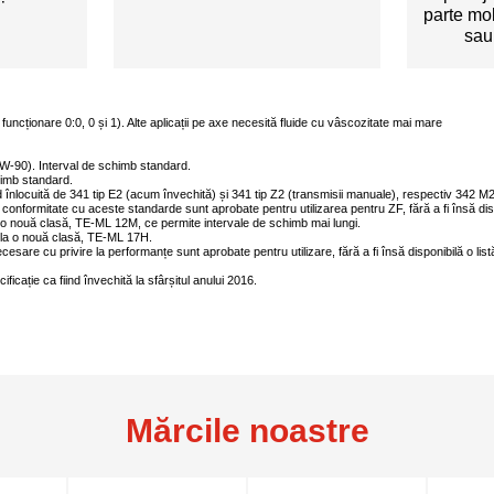
parte mo
sau
e funcționare 0:0, 0 și 1). Alte aplicații pe axe necesită fluide cu vâscozitate mai mare
5W-90). Interval de schimb standard.
himb standard.
d înlocuită de 341 tip E2 (acum învechită) și 341 tip Z2 (transmisii manuale), respectiv 342 M2 
conformitate cu aceste standarde sunt aprobate pentru utilizarea pentru ZF, fără a fi însă dis
a o nouă clasă, TE-ML 12M, ce permite intervale de schimb mai lungi.
p la o nouă clasă, TE-ML 17H.
cesare cu privire la performanțe sunt aprobate pentru utilizare, fără a fi însă disponibilă o lis
icație ca fiind învechită la sfârșitul anului 2016.
Mărcile noastre